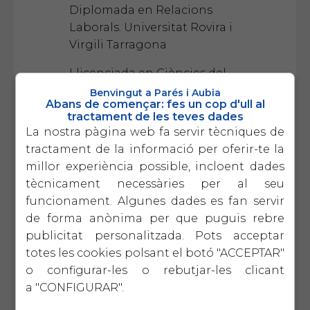
Diplomada en Relacions
Laborals. Universitat Rovira i
Virgili Tarragona
Llicenciada en Ciències del
Treball. Universitat Oberta de
Benvingut a Parés i Aubia
Abans de començar: fes un cop d'ull al
Catalunya.
tractament de les teves dades
La nostra pàgina web fa servir tècniques de
FORMACIÓ COMPLEMENTÀRIA
tractament de la informació per oferir-te la
Curs de prevenció de Riscos
millor experiència possible, incloent dades
Laborals nivell intermig (350h).
tècnicament necessàries per al seu
Universitat Politècnica de
funcionament. Algunes dades es fan servir
Barcelona.
de forma anònima per que puguis rebre
publicitat personalitzada. Pots acceptar
Programa de Gestió Empresarial
totes les cookies polsant el botó "ACCEPTAR"
impartit per Parés i Aubia.
o configurar-les o rebutjar-les clicant
a "CONFIGURAR".
Agent d'igualtat