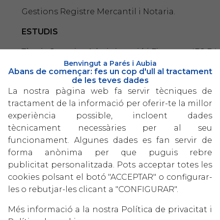
Gestions Registre Mercantil i Notaria.
ESTUDIS
Tècnic Superior Administració i Finances, IES F. V
Benvingut a Parés i Aubia
Abans de començar: fes un cop d'ull al tractament
Tècnic Especialista Comptabilitat Empreses; IP
de les teves dades
La nostra pàgina web fa servir tècniques de
FORMACIÓ COMPLEMENTÀRIA
tractament de la informació per oferir-te la millor
Curs Gestió Comptable i Fiscal, EADA - Escola Alt
experiència possible, incloent dades
Barcelona.
tècnicament necessàries per al seu
funcionament. Algunes dades es fan servir de
Curs Especialització Comptable Nou PGC, URV - Uni
forma anònima per que puguis rebre
Tarragona.
publicitat personalitzada. Pots acceptar totes les
Curs Anàlisis d'Estats Econòmics - Financers, CE
cookies polsant el botó "ACCEPTAR" o configurar-
les o rebutjar-les clicant a "CONFIGURAR".
Curs Gestió de Tresoreria - CEF - Centre Estudis 
Més informació a la nostra
Política de privacitat
i
Seminaris anuals sobre novetats fiscals.