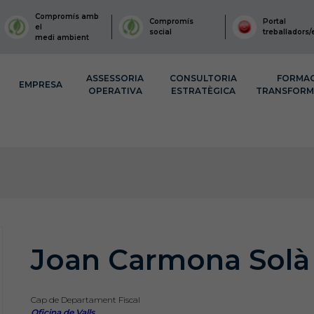
Compromís amb
Compromís
Portal
el
social
treballadors/
medi ambient
ASSESSORIA
CONSULTORIA
FORMA
EMPRESA
OPERATIVA
ESTRATÈGICA
TRANSFOR
Joan Carmona Solà
Cap de Departament Fiscal
Oficina de Valls