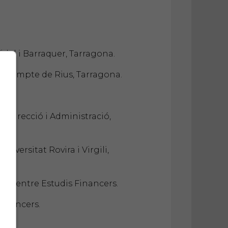
idal i Barraquer, Tarragona.
N Compte de Rius, Tarragona.
a Direcció i Administració,
versitat Rovira i Virgili,
F - Centre Estudis Financers.
Financers.