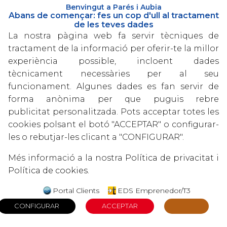
Benvingut a Parés i Aubia
ESTUDIS
Abans de començar: fes un cop d'ull al tractament
de les teves dades
Diplomatura en Ciències Econòmiques i Empresaria
La nostra pàgina web fa servir tècniques de
Tarragona
tractament de la informació per oferir-te la millor
experiència possible, incloent dades
Màster en Fiscalitat - Universitat Rovira i Virgili
tècnicament necessàries per al seu
funcionament. Algunes dades es fan servir de
FORMACIÓ COMPLEMENTÀRIA
forma anònima per que puguis rebre
Curs de comptabilitat superior.
publicitat personalitzada. Pots acceptar totes les
cookies polsant el botó "ACCEPTAR" o configurar-
Curs d'adaptació nou pla general comptable.
les o rebutjar-les clicant a "CONFIGURAR".
Seminaris anuals sobre novetats fiscals.
Més informació a la nostra
Política de privacitat
i
ALTRES
Política de cookies
.
Recolzament al Departament d'Administració.
Portal Clients
EDS Emprenedor/T3