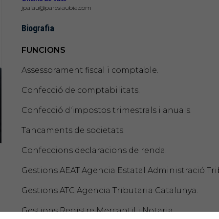
jpalau@paresiaubia.com
Biografia
FUNCIONS
Assessorament fiscal i comptable.
Confecció de comptabilitats.
Confecció d'impostos trimestrals i anuals.
Tancaments de societats.
Confeccions declaracions de renda.
Gestions AEAT Agencia Estatal Administració Tri
Gestions ATC Agencia Tributaria Catalunya.
Gestions Registre Mercantil i Notaria.