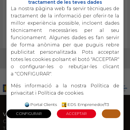
tractament de les teves dades
La nostra pàgina web fa servir tècniques de
Professionals del departament Agustí López, consultor
tractament de la informació per oferir-te la
col·laborador de Parés i Aubia, publica un nou llibre '
millor experiència possible, incloent dades
Hablar en público en 4 pasos, un método basado en el
tècnicament necessàries per al seu
viaje del Héroe'
funcionament. Algunes dades es fan servir
de forma anònima per que puguis rebre
publicitat personalitzada. Pots acceptar
totes les cookies polsant el botó "ACCEPTAR"
o configurar-les o rebutjar-les clicant
a "CONFIGURAR".
PROGRAMA KIT DIGITAL COFINANCIADO POR LOS FONDOS NEXT GENERATION (EU) DEL
MECANISMO DE RECUPERACIÓN Y RESILENCIA
Més informació a la nostra
Política de
privacitat
i
Política de cookies
.
Portal Clients
EDS Emprenedor/T3
VALLS
C. Bisbe Palau 25
T. 977 600 750