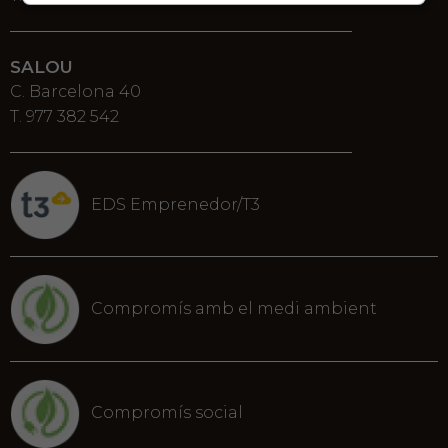
SALOU
C. Barcelona 40
T. 977 382 542
EDS Emprenedor/T3
Compromís amb el medi ambient
Compromís social