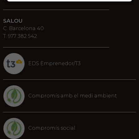
SALOU
C. Barcelona 40
T. 977 382 542
EDS Emprenedor/T3
Compromís amb el medi ambient
Compromís social