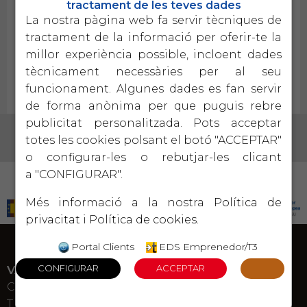
tractament de les teves dades
La nostra pàgina web fa servir tècniques de
Professionals del departament Agustí López, consultor
tractament de la informació per oferir-te la
col·laborador de Parés i Aubia, publica un nou llibre '
millor experiència possible, incloent dades
Hablar en público en 4 pasos, un método basado en el
tècnicament necessàries per al seu
viaje del Héroe'
funcionament. Algunes dades es fan servir
de forma anònima per que puguis rebre
publicitat personalitzada. Pots acceptar
totes les cookies polsant el botó "ACCEPTAR"
o configurar-les o rebutjar-les clicant
a "CONFIGURAR".
PROGRAMA KIT DIGITAL COFINANCIADO POR LOS FONDOS NEXT GENERATION (EU) DEL
MECANISMO DE RECUPERACIÓN Y RESILENCIA
Més informació a la nostra
Política de
privacitat
i
Política de cookies
.
Portal Clients
EDS Emprenedor/T3
VALLS
C. Bisbe Palau 25
T. 977 600 750