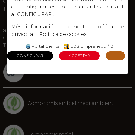
C. Bisbe Palau 25
o configurar-les o rebutjar-les clicant
T. 977 600 750
a "CONFIGURAR".
Més informació a la nostra
Política de
SALOU
privacitat
i
Política de cookies
.
C. Barcelona 40
T. 977 382 542
Portal Clients
EDS Emprenedor/T3
EDS Emprenedor/T3
Compromís amb el medi ambient
Compromís social