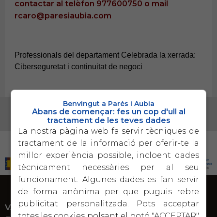
contactar al telèfon 977600750 o mail
rcaro@paresiaubia.com
Professionals del departament Celebrada la xerrada:
Ciberseguretat i continuitat de negoci
Benvingut a Parés i Aubia
Abans de començar: fes un cop d'ull al
tractament de les teves dades
La nostra pàgina web fa servir tècniques de
PROGRAMA KIT DIGITAL COFINANCIADO POR LOS FONDOS NEXT GENERATION (EU) DEL
tractament de la informació per oferir-te la
MECANISMO DE RECUPERACIÓN Y RESILENCIA
millor experiència possible, incloent dades
tècnicament necessàries per al seu
funcionament. Algunes dades es fan servir
de forma anònima per que puguis rebre
publicitat personalitzada. Pots acceptar
VALLS
totes les cookies polsant el botó "ACCEPTAR"