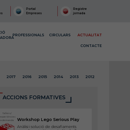
Portal
Registre
es
Empreses
jornada
CIÓ
PROFESSIONALS
CIRCULARS
ACTUALITAT
MADORA
CONTACTE
2017
2016
2015
2014
2013
2012
ACCIONS FORMATIVES
Tallers/
experiències
Workshop Lego Serious Play
a demanda
Anàlisi i solució de desafiaments