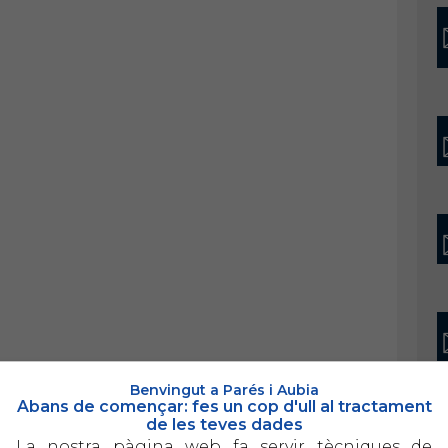
Benvingut a Parés i Aubia
Abans de començar: fes un cop d'ull al tractament
de les teves dades
La nostra pàgina web fa servir tècniques de