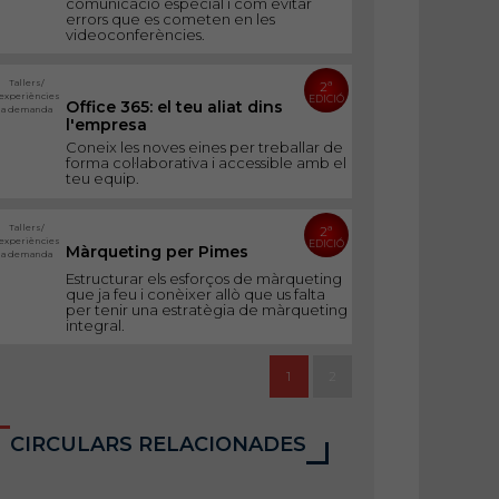
comunicació especial i com evitar
errors que es cometen en les
videoconferències.
Tallers/
2ª
experiències
EDICIÓ
Office 365: el teu aliat dins
a demanda
l'empresa
Coneix les noves eines per treballar de
forma col·laborativa i accessible amb el
teu equip.
Tallers/
2ª
experiències
EDICIÓ
Màrqueting per Pimes
a demanda
Estructurar els esforços de màrqueting
que ja feu i conèixer allò que us falta
per tenir una estratègia de màrqueting
integral.
1
2
CIRCULARS RELACIONADES