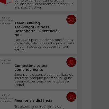
complexes mitjançant el treball
col·laboratiu, el pensament creatiu i la
implicació activa.
Tallers/
Primera
experiències
EDICIÓ
Team Building
a demanda
Trekking&Business.
Descoberta i Orientació -
Nou
Desenvolupament de competències
personals, relacionals i d’equip, a partir
de caminades guiades per l’entorn
natural.
Tallers on
4ª
line 24/7
EDICIÓ
Competències per
comandaments
Eines per a desenvolupar habilitats de
lideratge bàsiques per motivar, guiar i
desenvolupar persones i equips de
treball.
Tallers/
2ª
experiències
EDICIÓ
Reunions a distància
a demanda
Estructura dinàmica, forma de