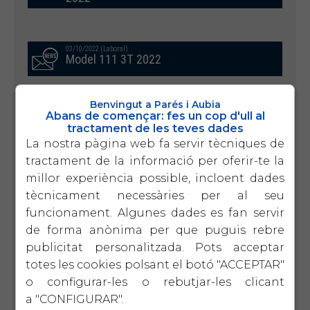
03/10/2022 (Laboral)
Model 111 3T 2022
Benvingut a Parés i Aubia
Abans de començar: fes un cop d'ull al
29/09/2022 (Laboral)
PERSONES TREBALLADORES AL SERVEI
tractament de les teves dades
DE LA LLAR: MILLORA DE CONDICIONS
La nostra pàgina web fa servir tècniques de
LABORALS I DE LA SEGURETAT SOCIAL
tractament de la informació per oferir-te la
millor experiència possible, incloent dades
tècnicament necessàries per al seu
15/09/2022 (Laboral)
funcionament. Algunes dades es fan servir
REFORMA DEL REGIM ESPECIAL DE
TREBALLADORS AUTÒNOMS
de forma anònima per que puguis rebre
publicitat personalitzada. Pots acceptar
totes les cookies polsant el botó "ACCEPTAR"
o configurar-les o rebutjar-les clicant
20/06/2022 (Laboral)
RECORDATORI TERMINI DE CANVI DE
a "CONFIGURAR".
BASES DE COTITZACIÓ –