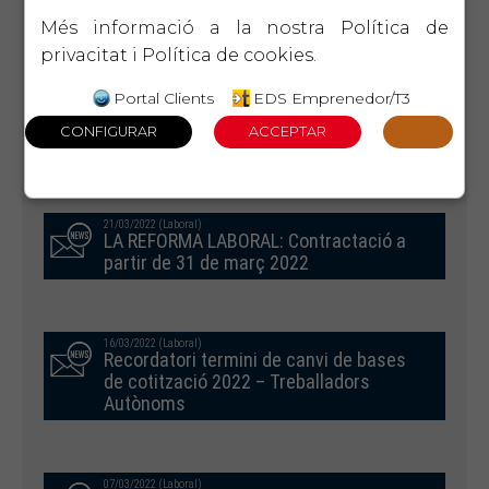
TREBALLADORS AUTÒNOMS JUNY
Més informació a la nostra
Política de
2022
privacitat
i
Política de cookies
.
Portal Clients
EDS Emprenedor/T3
04/04/2022 (Laboral)
Model 111 1T 2022
21/03/2022 (Laboral)
LA REFORMA LABORAL: Contractació a
partir de 31 de març 2022
16/03/2022 (Laboral)
Recordatori termini de canvi de bases
de cotització 2022 – Treballadors
Autònoms
07/03/2022 (Laboral)