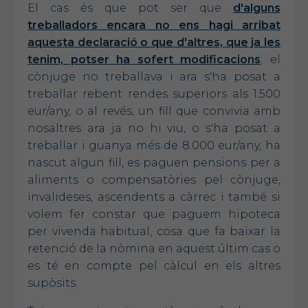
El cas és que pot ser que
d'alguns
treballadors encara no ens hagi arribat
aquesta declaració o que d'altres, que ja les
tenim, potser ha sofert modificacions
: el
cònjuge no treballava i ara s'ha posat a
treballar rebent rendes superiors als 1.500
eur/any, o al revés, un fill que convivia amb
nosaltres ara ja no hi viu, o s'ha posat a
treballar i guanya més de 8.000 eur/any, ha
nascut algun fill, es paguen pensions per a
aliments o compensatòries pel cònjuge,
invalideses, ascendents a càrrec i també si
volem fer constar que paguem hipoteca
per vivenda habitual, cosa que fa baixar la
retenció de la nòmina en aquest últim cas o
es té en compte pel càlcul en els altres
supòsits.