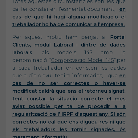
Totes aquestes circumstàncies són les que
cal fer constar en l'esmentat document, i
en
cas de què hi hagi alguna modificació el
treballador ho ha de comunicar a l'empresa.
Per aquest motiu hem penjat al
Portal
Clients, mòdul Laboral i dintre de dades
laborals
, els models 145 amb la
denominació “
Comprovació Model 145
”,per
a cada treballador on consten les dades
que a dia d'avui tenim informades, i que
en
cas de no ser correctes o haver-se
modificat caldrà que ens el retorneu signat,
fent constar la situació correcte el més
aviat possible per tal de procedir a la
regularització de l’ IRPF d’aquest any. Si són
correctes no cal que ens digueu res ni que
els treballadors les tornin signades, és
merament informatiu.