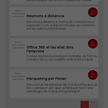
desenvolupar persones i equips de treball.
Tallers/
2ª
experiències
EDICIÓ
Reunions a distància
a demanda
Estructura dinàmica, forma de comunicació
especial i com evitar errors que es cometen
en les videoconferències.
Tallers/
2ª
experiències
EDICIÓ
Office 365: el teu aliat dins
a demanda
l'empresa
Coneix les noves eines per treballar de forma
col·laborativa i accessible amb el teu equip.
Tallers/
2ª
experiències
EDICIÓ
Màrqueting per Pimes
a demanda
Estructurar els esforços de màrqueting que ja
feu i conèixer allò que us falta per tenir una
estratègia de màrqueting integral.
1
2