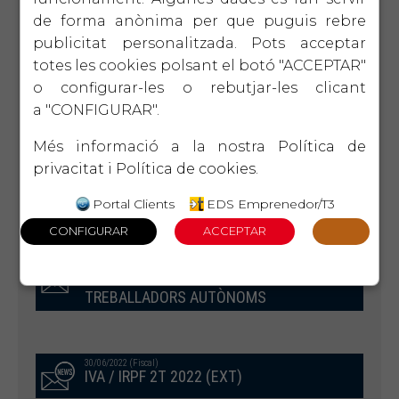
de forma anònima per que puguis rebre
publicitat personalitzada. Pots acceptar
totes les cookies polsant el botó "ACCEPTAR"
30/09/2022 (Fiscal)
Model 115 3T 2022
o configurar-les o rebutjar-les clicant
a "CONFIGURAR".
Més informació a la nostra
Política de
29/09/2022 (Laboral)
PERSONES TREBALLADORES AL SERVEI
privacitat
i
Política de cookies
.
DE LA LLAR: MILLORA DE CONDICIONS
LABORALS I DE LA SEGURETAT SOCIAL
Portal Clients
EDS Emprenedor/T3
15/09/2022 (Laboral)
REFORMA DEL REGIM ESPECIAL DE
TREBALLADORS AUTÒNOMS
30/06/2022 (Fiscal)
IVA / IRPF 2T 2022 (EXT)