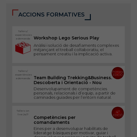
ACCIONS FORMATIVES
Tallers/
experiències
Workshop Lego Serious Play
a demanda
Anàlisi i solució de desafiaments complexes
mitjançant el treball col·laboratiu, el
pensament creatiu i la implicació activa.
Tallers/
Primera
experiències
EDICIÓ
Team Building Trekking&Business.
a demanda
Descoberta i Orientació - Nou
Desenvolupament de competències
personals, relacionals i d’equip, a partir de
caminades guiades per l’entorn natural.
Tallers on
4ª
line 24/7
EDICIÓ
Competències per
comandaments
Eines per a desenvolupar habilitats de
lideratge bàsiques per motivar, guiar i