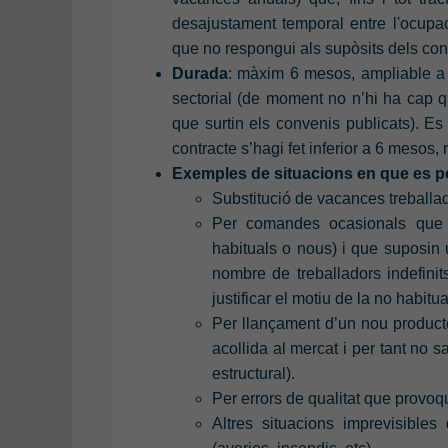
desajustament temporal entre l'ocupac
que no respongui als supòsits dels cont
Durada
: màxim 6 mesos, ampliable a 
sectorial (de moment no n’hi ha cap q
que surtin els convenis publicats). Es
contracte s’hagi fet inferior a 6 mesos,
Exemples de situacions en que es pod
Substitució de vacances treballado
Per comandes ocasionals que 
habituals o nous) i que suposin
nombre de treballadors indefinits
justificar el motiu de la no habitu
Per llançament d’un nou producte 
acollida al mercat i per tant no 
estructural).
Per errors de qualitat que provo
Altres situacions imprevisible