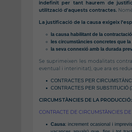
indefinit per tant haurem de justifi
utilització d’aquests contractes.
Només
La justificació de la causa exigeix l'es
la causa habilitant de la contractaci
les circumstàncies concretes que la 
la seva connexió amb la durada prev
Se suprimeixen les modalitats contra
eventual i interinitat), que ara es redu
CONTRACTES PER CIRCUMSTÀNCIES 
CONTRACTES PER SUBSTITUCIÓ (3 m
CIRCUMSTÀNCIES DE LA PRODUCCIÓ: (se
CONTRACTE DE CIRCUMSTÀNCIES DE 
Causa
: increment ocasional i imprevis
vacances anuals) que, fins i tot trac