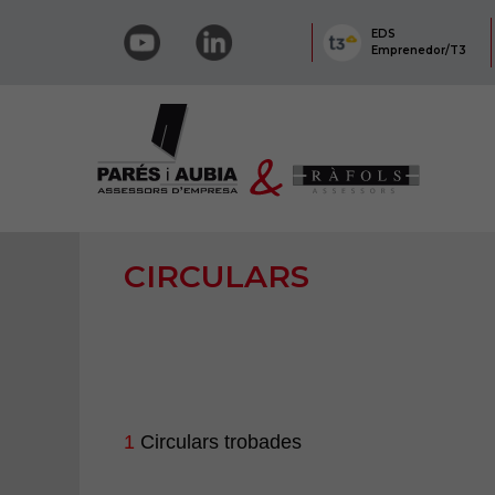
EDS
Emprenedor/T3
CIRCULARS
1
Circulars trobades