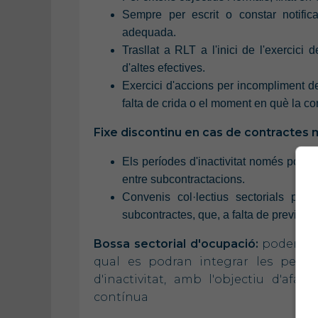
Sempre per escrit o constar notifica
adequada.
Trasllat a RLT a l'inici de l'exercici
d'altes efectives.
Exercici d'accions per incompliment de
falta de crida o el moment en què la c
Fixe discontinu en cas de contractes m
Els períodes d'inactivitat només podra
entre subcontractacions.
Convenis col·lectius sectorials podr
subcontractes, que, a falta de previsió
Bossa sectorial d'ocupació:
poden crea
qual es podran integrar les person
d'inactivitat, amb l'objectiu d'afav
contínua