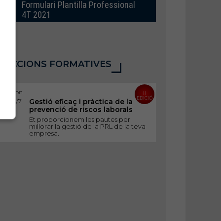
Formulari Plantilla Professional
4T 2021
ACCIONS FORMATIVES
allers on
11
EDICIÓ
line 24/7
Gestió eficaç i pràctica de la
prevenció de riscos laborals
Et proporcionem les pautes per
millorar la gestió de la PRL de la teva
empresa.