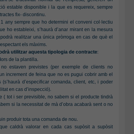
ió estable disponible i la que es requereix, sempre
ractes fix- discontinu.
1 any sempre que ho determini el conveni col·lectiu
ue ho estableixi, s’haurà d’anar mirant en la mesura
 podrà realitzar una única pròrroga en cas de què el
 respectant els màxims.
rà utilitzar aquesta tipologia de contracte
:
rs de la plantilla.
no estaven previstes (per exemple de clients no
 un increment de feina que no es pugui cobrir amb el
 (s’haurà d’especificar comanda, client, etc, i poder
alitat en cas d’inspecció).
( tot i ser previsible, no sabem si el producte tindrà
sabem si la necessitat de mà d’obra acabarà sent o no
quin produir tota una comanda de nou.
s que caldrà valorar en cada cas supòsit a supòsit