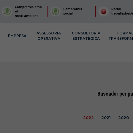
Compromís amb
Compromís
Portal
el
social
treballadors/
medi ambient
ASSESSORIA
CONSULTORIA
FORMA
EMPRESA
OPERATIVA
ESTRATÈGICA
TRANSFOR
Buscador per pa
2022
2021
2020