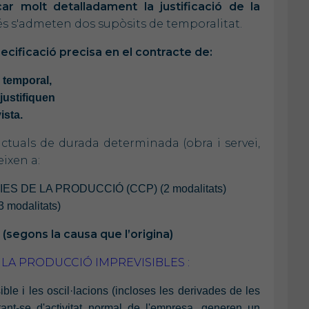
car molt detalladament la justificació de la
 s'admeten dos supòsits de temporalitat.
pecificació precisa en el contracte de:
ó temporal,
justifiquen
ista.
ctuals de durada determinada (obra i servei,
eixen a:
DE LA PRODUCCIÓ (CCP) (2 modalitats)
odalitats)
gons la causa que l’origina)
LA PRODUCCIÓ IMPREVISIBLES :
ible i les oscil·lacions (incloses les derivades de les
tant-se d'activitat normal de l'empresa, generen un