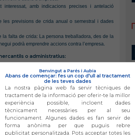
t interessat, amb indicacions precises i antelació
 de les previsions de crida anual o semestral i dades
 la falta de crida: La persona treballadora, des de la
onegui podrà emprendre accions contra l’empresa.
ercantils o administratius:
n produir-se com a terminis d'espera de recol·locació
Benvingut a Parés i Aubia
Abans de començar: fes un cop d'ull al tractament
de les teves dades
an determinar un termini màxim d'inactivitat entre
La nostra pàgina web fa servir tècniques de
 convencional, serà de 3 mesos.
tractament de la informació per oferir-te la millor
experiència possible, incloent dades
r-se per conveni col·lectiu del sector, en la
tècnicament necessàries per al seu
es fixes discontínues durant els períodes
funcionament. Algunes dades es fan servir de
orir la seva contractació i la seva formació
forma anònima per que puguis rebre
publicitat personalitzada. Pots acceptar totes les