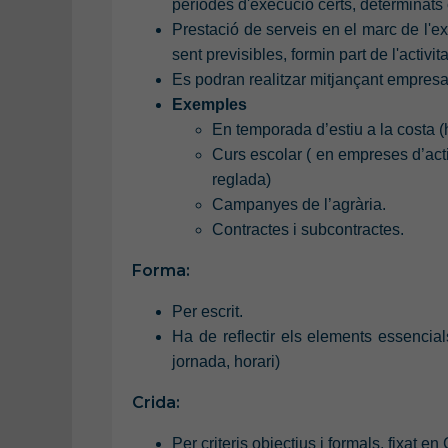
períodes d'execució certs, determinats 
Prestació de serveis en el marc de l'e
sent previsibles, formin part de l'activi
Es podran realitzar mitjançant empresa 
Exemples
En temporada d’estiu a la costa (
Curs escolar ( en empreses d’acti
reglada)
Campanyes de l’agrària.
Contractes i subcontractes.
Forma:
Per escrit.
Ha de reflectir els elements essencials 
jornada, horari)
Crida:
Per criteris objectius i formals, fixat 