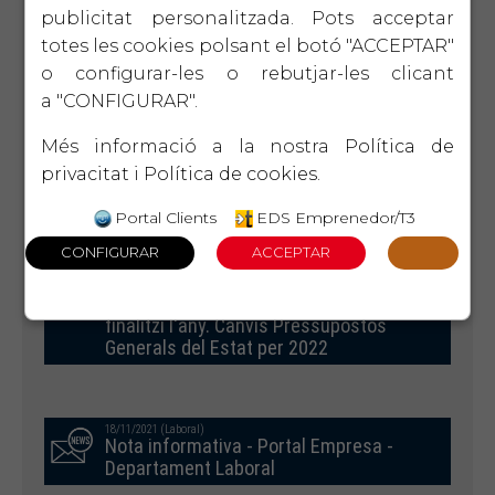
30/11/2021 (Laboral)
publicitat personalitzada. Pots acceptar
Festes anuals de Catalunya pel 2022
totes les cookies polsant el botó "ACCEPTAR"
o configurar-les o rebutjar-les clicant
a "CONFIGURAR".
30/11/2021 (Laboral)
Recordatori termini de canvi de bases
Més informació a la nostra
Política de
de cortització - Treballasdors
privacitat
i
Política de cookies
.
autònoms
Portal Clients
EDS Emprenedor/T3
19/11/2021 (Fiscal)
Accions per rebaixar la seva liquidació
de la Renda del 2021 abans de que
finalitzí l'any. Canvis Pressupostos
Generals del Estat per 2022
18/11/2021 (Laboral)
Nota informativa - Portal Empresa -
Departament Laboral