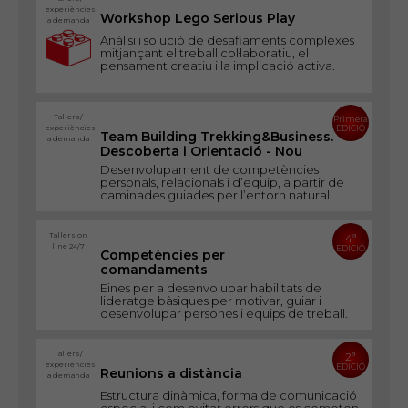
experiències
Workshop Lego Serious Play
a demanda
Anàlisi i solució de desafiaments complexes
mitjançant el treball col·laboratiu, el
pensament creatiu i la implicació activa.
Tallers/
Primera
experiències
EDICIÓ
Team Building Trekking&Business.
a demanda
Descoberta i Orientació - Nou
Desenvolupament de competències
personals, relacionals i d’equip, a partir de
caminades guiades per l’entorn natural.
Tallers on
4ª
line 24/7
EDICIÓ
Competències per
comandaments
Eines per a desenvolupar habilitats de
lideratge bàsiques per motivar, guiar i
desenvolupar persones i equips de treball.
Tallers/
2ª
experiències
EDICIÓ
Reunions a distància
a demanda
Estructura dinàmica, forma de comunicació
especial i com evitar errors que es cometen