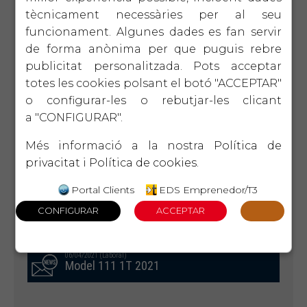
tècnicament necessàries per al seu
02/07/2021 (Laboral)
funcionament. Algunes dades es fan servir
Model 111 2T 2021
de forma anònima per que puguis rebre
publicitat personalitzada. Pots acceptar
totes les cookies polsant el botó "ACCEPTAR"
04/05/2021 (Laboral)
o configurar-les o rebutjar-les clicant
Registre d'igualtat protocols
d'assetjament
a "CONFIGURAR".
Més informació a la nostra
Política de
privacitat
i
Política de cookies
.
12/04/2021 (Laboral)
Obligatorietat de fer la declaració de
Portal Clients
EDS Emprenedor/T3
la renda als treballadors afectats per
ERTOS durant l'any 2020
06/04/2021 (Laboral)
Model 111 1T 2021